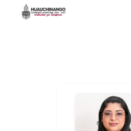
Deyanira Ramírez Valdez
Inicio
/
Gobierno
/
Gabinete
/
Deyanira Ramírez Val