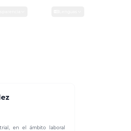
sparencia
Contacto
Lenguas
dez
rial, en el ámbito laboral