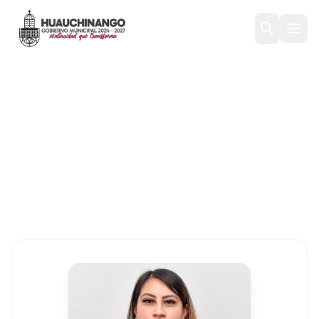
Nayeli Guadalupe Cazares
Martínez
Inicio
/
Gobierno
/
Gabinete
/
Nayeli Guadalupe Cazares
Martí...