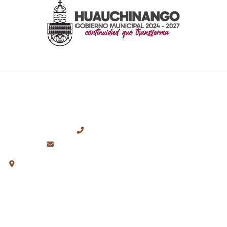
CONTACTO
+52 (776) 762-0699
presidencia@huauchinango.gob.mx
Plaza de la Constitución S/N, Col. Centro, Huauchinango,
Puebla.
ENLACES RÁPIDOS
Inicio