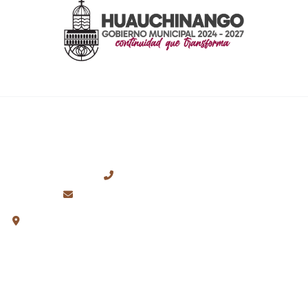
CONTACTO
+52 (776) 762-0699
presidencia@huauchinango.gob.mx
Plaza de la Constitución S/N, Col. Centro, Huauchinango,
Puebla.
ENLACES RÁPIDOS
Inicio