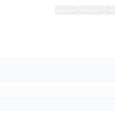
Inicio
Difusión
Gobierno
Tran
ZADAS
/
EJERCICIO 2024