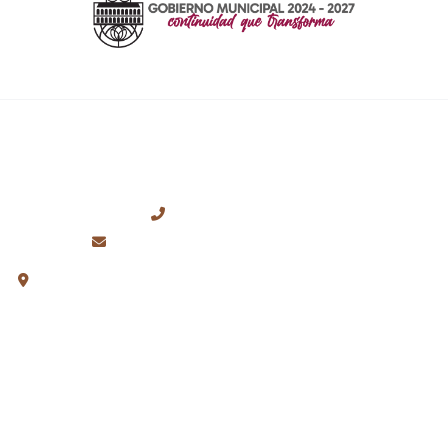
CONTACTO
+52 (776) 762-0699
presidencia@huauchinango.gob.mx
Plaza de la Constitución S/N, Col. Centro, Huauchinango,
Puebla.
ENLACES RÁPIDOS
Inicio
Contacto