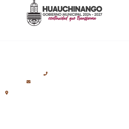
CONTACTO
+52 (776) 762-0699
presidencia@huauchinango.gob.mx
Plaza de la Constitución S/N, Col. Centro, Huauchinango,
Puebla.
ENLACES RÁPIDOS
Inicio