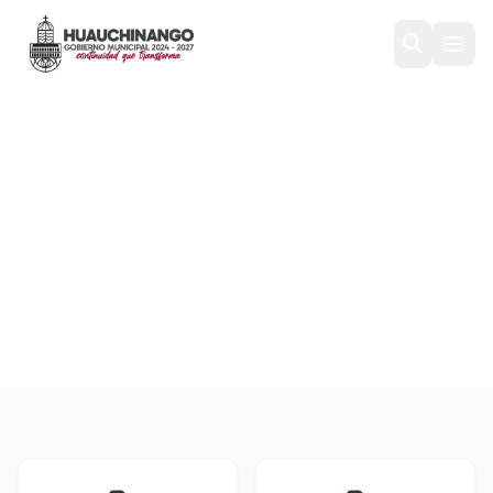
OBLIGACIONES PAGADAS
O GARANTIZADAS CON
RECURSOS DE FONDOS
FEDERALES
Inicio
/
Transparencia
/
CONAC
/
OBLIGACIONES PAGADAS O GARANTI...