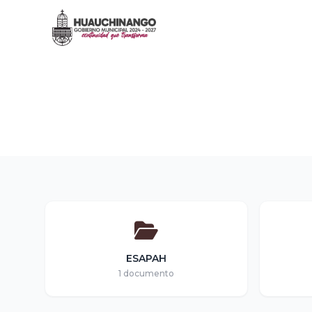
PRESUPUESTO DE EGRE
Inicio
/
Transparencia
/
Presupuesto de Egresos
/
PRES
ESAPAH
1 documento