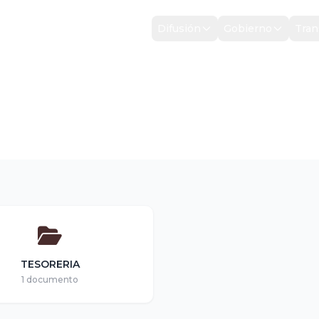
Inicio
Difusión
Gobierno
Tran
SOS 2022
UPUESTO DE EGRESOS 2022
TESORERIA
1 documento