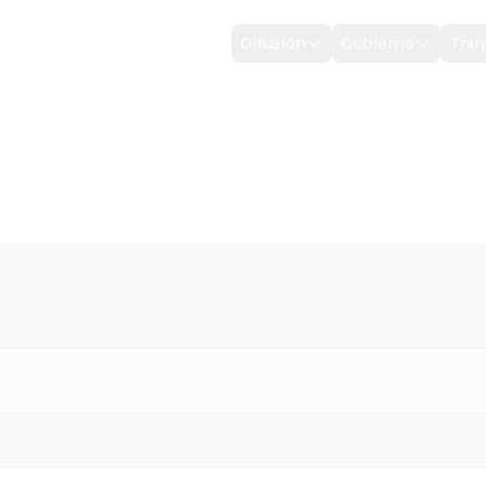
Inicio
Difusión
Gobierno
Tran
OMBEROS
RREGI...
/
PROTECCION CIVIL Y BOMBEROS